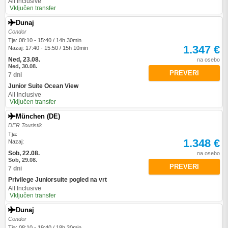
All Inclusive
Vključen transfer
Dunaj
Condor
Tja: 08:10 - 15:40 / 14h 30min
1.347 €
Nazaj: 17:40 - 15:50 / 15h 10min
Ned, 23.08.
na osebo
Ned, 30.08.
PREVERI
7 dni
Junior Suite Ocean View
All Inclusive
Vključen transfer
München (DE)
DER Touristik
Tja:
1.348 €
Nazaj:
Sob, 22.08.
na osebo
Sob, 29.08.
PREVERI
7 dni
Privilege Juniorsuite pogled na vrt
All Inclusive
Vključen transfer
Dunaj
Condor
Tja: 08:10 - 19:40 / 18h 30min