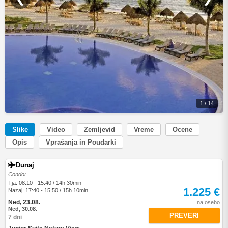
1 / 14
Slike
Video
Zemljevid
Vreme
Ocene
Opis
Vprašanja in Poudarki
Dunaj
Condor
Tja: 08:10 - 15:40 / 14h 30min
1.225 €
Nazaj: 17:40 - 15:50 / 15h 10min
Ned, 23.08.
na osebo
Ned, 30.08.
PREVERI
7 dni