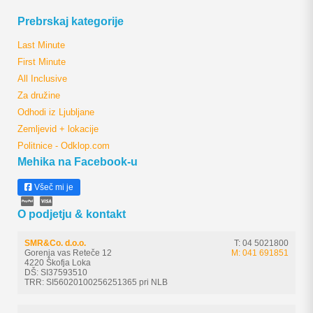
Prebrskaj kategorije
Last Minute
First Minute
All Inclusive
Za družine
Odhodi iz Ljubljane
Zemljevid + lokacije
Politnice - Odklop.com
Mehika na Facebook-u
Všeč mi je
O podjetju & kontakt
SMR&Co. d.o.o.
T: 04 5021800
Gorenja vas Reteče 12
M: 041 691851
4220 Škofja Loka
DŠ: SI37593510
TRR: SI56020100256251365 pri NLB