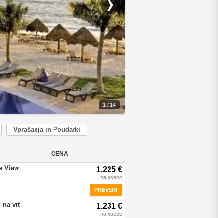
❯
1 / 14
Vprašanja in Poudarki
CENA
re View
1.225 €
na osebo
PREVERI
 na vrt
1.231 €
na osebo