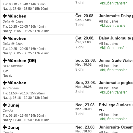
7 dni
Vključen transfer
Tja: 08:10 - 15:40 / 14h 30min
Nazaj: 17:40 - 15:50 / 15h 10min
München
Čet, 20.08.
Juniorsuite Daisy 
Čet, 27.08.
All Inclusive
Delta Air Lines
7 dni
Vključen transfer
Tja: 10:25 - 20:05 / 16h 40min
Nazaj: 08:05 - 08:25 / 17h 20min
München
Čet, 20.08.
Daisy Juniorsuite 
Čet, 27.08.
All Inclusive
Delta Air Lines
7 dni
Vključen transfer
Tja: 10:25 - 20:05 / 16h 40min
Nazaj: 08:05 - 08:25 / 17h 20min
München (DE)
Sob, 22.08.
Junior Suite Wate
Ned, 30.08.
All Inclusive
DER Touristik
8 dni
Vključen transfer
Tja:
Nazaj:
München
Sob, 22.08.
Juniorsuite pogled
Ned, 30.08.
All Inclusive
Air Canada
8 dni
Vključen transfer
Tja: 11:50 - 20:10 / 15h 20min
Nazaj: 16:18 - 12:30 / 13h 12min
Dunaj
Ned, 23.08.
Privilege Juniorsu
Ned, 30.08.
vrt
Condor
7 dni
All Inclusive
Tja: 08:10 - 15:40 / 14h 30min
Vključen transfer
Nazaj: 17:40 - 15:50 / 15h 10min
Dunaj
Ned, 23.08.
Juniorsuite Ocean
Ned, 30.08.
All Inclusive
Condor