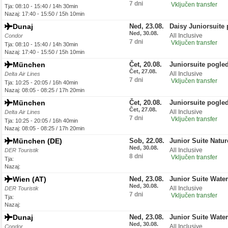
7 dni
Vključen transfer
Tja: 08:10 - 15:40 / 14h 30min
Nazaj: 17:40 - 15:50 / 15h 10min
Dunaj
Ned, 23.08.
Daisy Juniorsuite 
Ned, 30.08.
All Inclusive
Condor
7 dni
Vključen transfer
Tja: 08:10 - 15:40 / 14h 30min
Nazaj: 17:40 - 15:50 / 15h 10min
München
Čet, 20.08.
Juniorsuite pogled
Čet, 27.08.
All Inclusive
Delta Air Lines
7 dni
Vključen transfer
Tja: 10:25 - 20:05 / 16h 40min
Nazaj: 08:05 - 08:25 / 17h 20min
München
Čet, 20.08.
Juniorsuite pogled
Čet, 27.08.
All Inclusive
Delta Air Lines
7 dni
Vključen transfer
Tja: 10:25 - 20:05 / 16h 40min
Nazaj: 08:05 - 08:25 / 17h 20min
München (DE)
Sob, 22.08.
Junior Suite Natu
Ned, 30.08.
All Inclusive
DER Touristik
8 dni
Vključen transfer
Tja:
Nazaj:
Wien (AT)
Ned, 23.08.
Junior Suite Wate
Ned, 30.08.
All Inclusive
DER Touristik
7 dni
Vključen transfer
Tja:
Nazaj:
Dunaj
Ned, 23.08.
Junior Suite Wate
Ned, 30.08.
All Inclusive
Condor