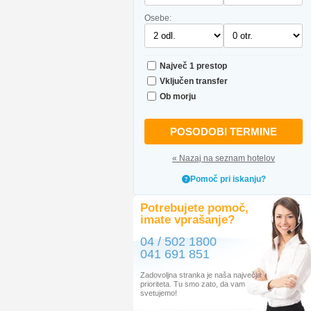
Osebe:
Največ 1 prestop
Vključen transfer
Ob morju
POSODOBI TERMINE
« Nazaj na seznam hotelov
Pomoč pri iskanju?
Potrebujete pomoč,
imate vprašanje?
04 / 502 1800
041 691 851
Zadovoljna stranka je naša največja
prioriteta. Tu smo zato, da vam
svetujemo!