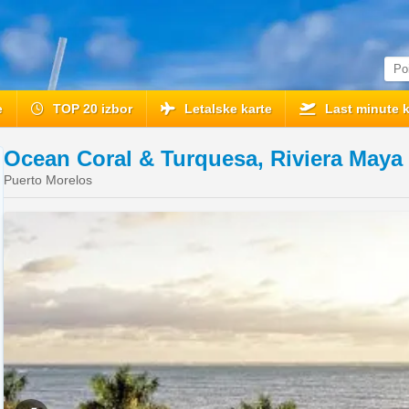
e
TOP 20 izbor
Letalske karte
Last minute k
Ocean Coral & Turquesa, Riviera Maya
Puerto Morelos