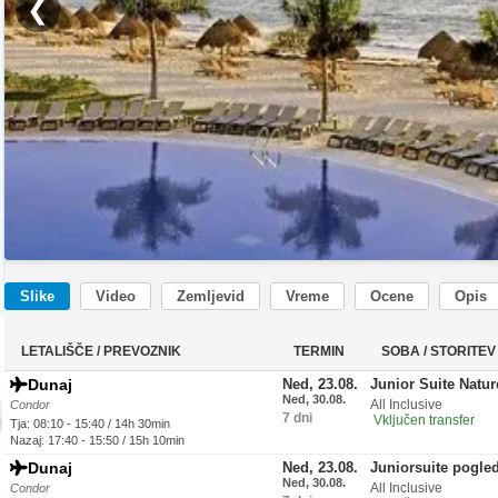
❮
Slike
Video
Zemljevid
Vreme
Ocene
Opis
LETALIŠČE / PREVOZNIK
TERMIN
SOBA / STORITEV
Dunaj
Ned, 23.08.
Junior Suite Natu
Ned, 30.08.
All Inclusive
Condor
7 dni
Vključen transfer
Tja: 08:10 - 15:40 / 14h 30min
Nazaj: 17:40 - 15:50 / 15h 10min
Dunaj
Ned, 23.08.
Juniorsuite pogled
Ned, 30.08.
All Inclusive
Condor