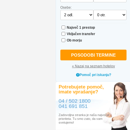
Osebe:
Največ 1 prestop
Vključen transfer
Ob morju
POSODOBI TERMINE
« Nazaj na seznam hotelov
Pomoč pri iskanju?
Potrebujete pomoč,
imate vprašanje?
04 / 502 1800
041 691 851
Zadovoljna stranka je naša največja
prioriteta. Tu smo zato, da vam
svetujemo!