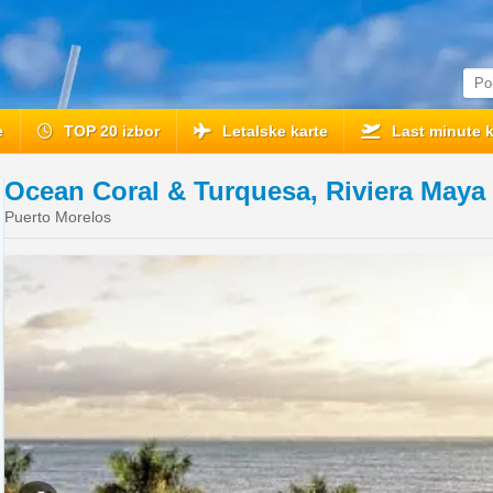
e
TOP 20 izbor
Letalske karte
Last minute k
Ocean Coral & Turquesa, Riviera Maya
Puerto Morelos