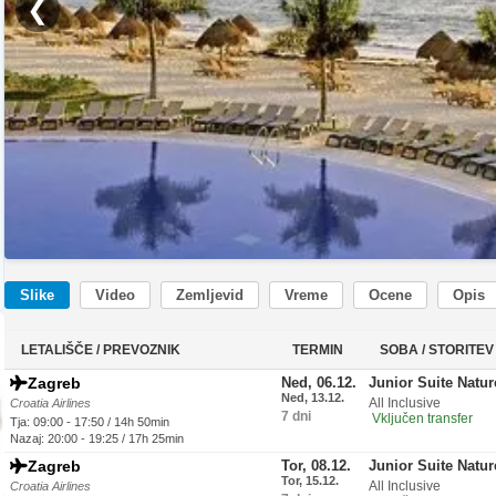
❮
Slike
Video
Zemljevid
Vreme
Ocene
Opis
LETALIŠČE / PREVOZNIK
TERMIN
SOBA / STORITEV
Zagreb
Ned, 06.12.
Junior Suite Natu
Ned, 13.12.
All Inclusive
Croatia Airlines
7 dni
Vključen transfer
Tja: 09:00 - 17:50 / 14h 50min
Nazaj: 20:00 - 19:25 / 17h 25min
Zagreb
Tor, 08.12.
Junior Suite Natu
Tor, 15.12.
All Inclusive
Croatia Airlines