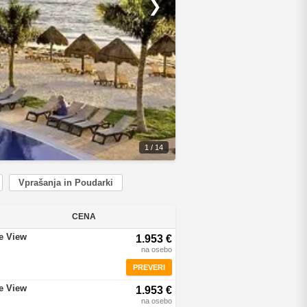
❯
1 / 14
Vprašanja in Poudarki
CENA
re View
1.953 €
na osebo
PREVERI
re View
1.953 €
na osebo