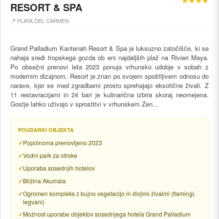
★★★★
RESORT & SPA
📍 PLAYA DEL CARMEN
Grand Palladium Kantenah Resort & Spa je luksuzno zatočišče, ki se
nahaja sredi tropskega gozda ob eni najdaljših plaž na Rivieri Maya.
Po obsežni prenovi leta 2023 ponuja vrhunsko udobje v sobah z
modernim dizajnom. Resort je znan po svojem spoštljivem odnosu do
narave, kjer se med zgradbami prosto sprehajajo eksotične živali. Z
11 restavracijami in 24 bari je kulinarična izbira skoraj neomejena.
Gostje lahko uživajo v sprostitvi v vrhunskem Zen...
POUDARKI OBJEKTA
Popolnoma prenovljeno 2023
Vodni park za otroke
Uporaba sosednjih hotelov
Bližina Akumala
Ogromen kompleks z bujno vegetacijo in divjimi živalmi (flamingi,
legvani)
Možnost uporabe objektov sosednjega hotela Grand Palladium