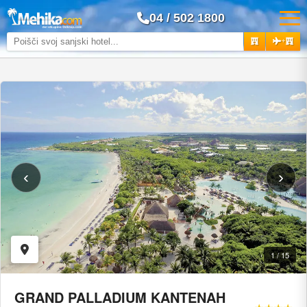
04 / 502 1800
+
‹
›
1 / 15
GRAND PALLADIUM KANTENAH