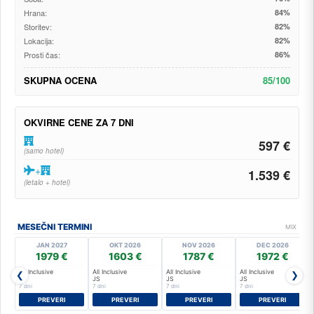
Hrana:
84%
Storitev:
82%
Lokacija:
82%
Prosti čas:
86%
SKUPNA OCENA
85/100
OKVIRNE CENE ZA 7 DNI
597 €
(samo hotel)
+
1.539 €
(letalo + hotel)
MESEČNI TERMINI
MIX
JAN 2027
OKT 2026
NOV 2026
DEC 2026
1979 €
1603 €
1787 €
1972 €
All Inclusive
All Inclusive
All Inclusive
All Inclusive
❮
❯
JS
JS
JS
JS
7 dni
7 dni
7 dni
7 dni
PREVERI
PREVERI
PREVERI
PREVERI