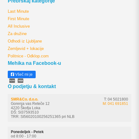
Prebrskaj kategorije
Last Minute
First Minute
All Inclusive
Za družine
Odhodi iz Ljubljane
Zemljevid + lokacije
Politnice - Odklop.com
Mehika na Facebook-u
Všeč mi je
O podjetju & kontakt
SMR&Co. d.o.o.
T: 04 5021800
Gorenja vas Reteče 12
M: 041 691851
4220 Škofja Loka
DŠ: SI37593510
TRR: SI56020100256251365 pri NLB
Ponedeljek - Petek
od 8:00 - 17:00