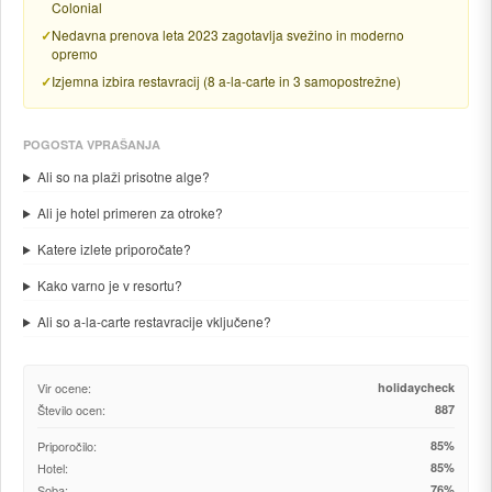
Colonial
Nedavna prenova leta 2023 zagotavlja svežino in moderno
opremo
Izjemna izbira restavracij (8 a-la-carte in 3 samopostrežne)
POGOSTA VPRAŠANJA
Ali so na plaži prisotne alge?
Ali je hotel primeren za otroke?
Katere izlete priporočate?
Kako varno je v resortu?
Ali so a-la-carte restavracije vključene?
Vir ocene:
holidaycheck
Število ocen:
887
Priporočilo:
85%
Hotel:
85%
Soba:
76%