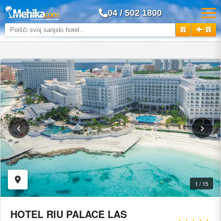
04 / 502 1800
+
‹
›
1 / 15
HOTEL RIU PALACE LAS