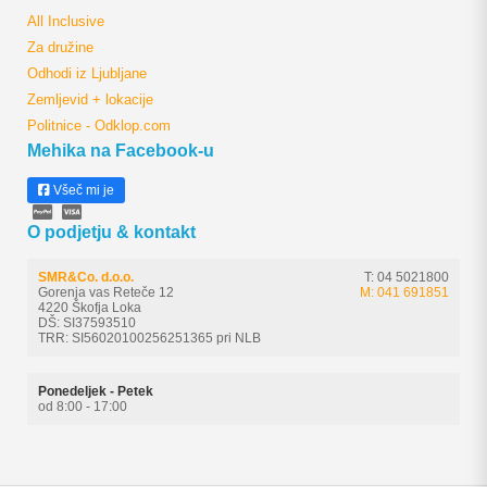
All Inclusive
Za družine
Odhodi iz Ljubljane
Zemljevid + lokacije
Politnice - Odklop.com
Mehika na Facebook-u
Všeč mi je
O podjetju & kontakt
SMR&Co. d.o.o.
T: 04 5021800
Gorenja vas Reteče 12
M: 041 691851
4220 Škofja Loka
DŠ: SI37593510
TRR: SI56020100256251365 pri NLB
Ponedeljek - Petek
od 8:00 - 17:00