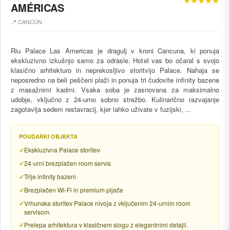
★★★★★
AMÉRICAS
📍 CANCÚN
Riu Palace Las Americas je dragulj v kroni Cancuna, ki ponuja
ekskluzivno izkušnjo samo za odrasle. Hotel vas bo očaral s svojo
klasično arhitekturo in neprekosljivo storitvijo Palace. Nahaja se
neposredno na beli peščeni plaži in ponuja tri čudovite infinity bazene
z masažnimi kadmi. Vsaka soba je zasnovana za maksimalno
udobje, vključno z 24-urno sobno strežbo. Kulinarično razvajanje
zagotavlja sedem restavracij, kjer lahko uživate v fuzijski, ...
POUDARKI OBJEKTA
Ekskluzivna Palace storitev
24-urni brezplačen room servis
Trije infinity bazeni
Brezplačen Wi-Fi in premium pijače
Vrhunska storitev Palace nivoja z vključenim 24-urnim room
servisom.
Prelepa arhitektura v klasičnem slogu z elegantnimi detajli.