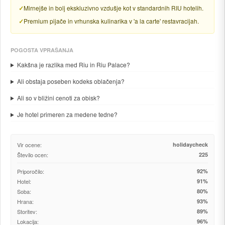
Mirnejše in bolj ekskluzivno vzdušje kot v standardnih RIU hotelih.
Premium pijače in vrhunska kulinarika v 'a la carte' restavracijah.
POGOSTA VPRAŠANJA
Kakšna je razlika med Riu in Riu Palace?
Ali obstaja poseben kodeks oblačenja?
Ali so v bližini cenoti za obisk?
Je hotel primeren za medene tedne?
Vir ocene:
holidaycheck
Število ocen:
225
Priporočilo:
92%
Hotel:
91%
Soba:
80%
Hrana:
93%
Storitev:
89%
Lokacija:
96%