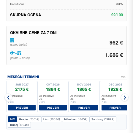
Prosti čas:
84%
SKUPNA OCENA
92/100
OKVIRNE CENE ZA 7 DNI
962 €
(samo hotel)
+
1.686 €
(letalo + hotel)
MESEČNI TERMINI
MIX
JAN 2027
OKT 2026
NOV 2026
DEC 2026
2175 €
1894 €
1865 €
1928 €
All Inclusive
All Inclusive
All Inclusive
All Inclusive
❮
❯
JS
JS
JS
JS
7 dni
7 dni
7 dni
7 dni
PREVERI
PREVERI
PREVERI
PREVERI
MIX
Gradec
(2061€)
Linz
(2068€)
München
(1865€)
Salzburg
(1989€)
Dunaj
(1894€)