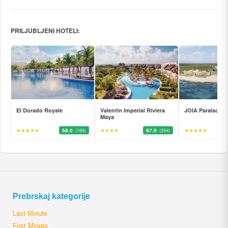
PRILJUBLJENI HOTELI:
El Dorado Royale
Valentin Imperial Riviera
JOIA Paraíso by 
Maya
★★★★★
58.0
★★★★
97.0
★★★★★
(169)
(354)
Prebrskaj kategorije
Last Minute
First Minute