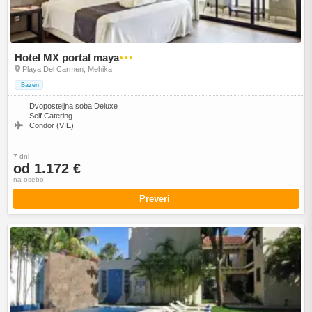
Hotel MX portal maya
●●●
Playa Del Carmen, Mehika
Bazen
Dvoposteljna soba Deluxe
Self Catering
Condor (VIE)
7 dni
od 1.172 €
na osebo
Preveri