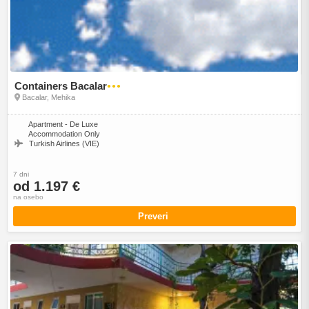
Containers Bacalar
●●●
Bacalar, Mehika
Apartment - De Luxe
Accommodation Only
Turkish Airlines (VIE)
7 dni
od 1.197 €
na osebo
Preveri