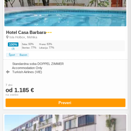
Hotel Casa Barbara
●●●
Isla Holbox, Mehika
93%
63%
100%
Soba:
Hrana:
77%
77%
Storitev:
Lokacija:
(3)
Šport
Bazen
Standardna soba DOPPEL ZIMMER
Accommodation Only
Turkish Airlines (VIE)
7 dni
od 1.185 €
na osebo
Preveri