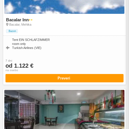
Bacalar Inn
●●
Bacalar, Mehika
Bazen
Tent EIN SCHLAFZIMMER
room only
Turkish Airlines (VIE)
7 dni
od 1.122 €
na osebo
Preveri