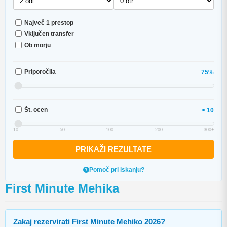
Največ 1 prestop
Vključen transfer
Ob morju
Priporočila
75%
Št. ocen
> 10
10
50
100
200
300+
PRIKAŽI REZULTATE
Pomoč pri iskanju?
First Minute Mehika
Zakaj rezervirati First Minute Mehiko 2026?