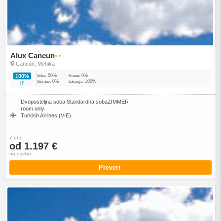
Alux Cancun
●●
Cancún, Mehika
50%
0%
100%
Soba:
Hrana:
0%
100%
Storitev:
Lokacija:
(1)
Dvoposteljna soba Standardna sobaZIMMER
room only
Turkish Airlines (VIE)
7 dni
od 1.197 €
na osebo
Preveri