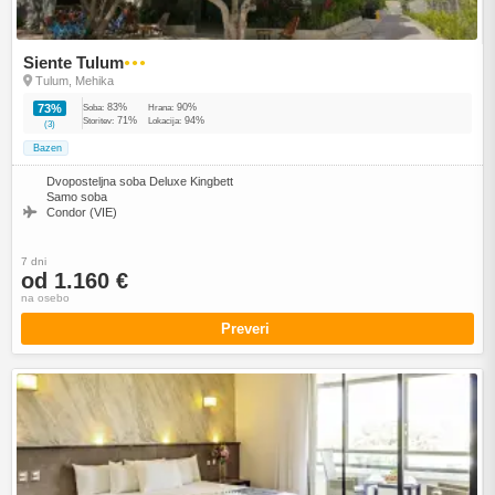
Siente Tulum
●●●
Tulum, Mehika
83%
90%
73%
Soba:
Hrana:
71%
94%
Storitev:
Lokacija:
(3)
Bazen
Dvoposteljna soba Deluxe Kingbett
Samo soba
Condor (VIE)
7 dni
od 1.160 €
na osebo
Preveri