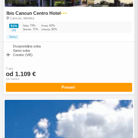
Ibis Cancun Centro Hotel
●●●
Cancún, Mehika
73%
62%
91%
Soba:
Hrana:
71%
82%
Storitev:
Lokacija:
(25)
Otroci
Dvoposteljna soba
Samo soba
Condor (VIE)
7 dni
od 1.109 €
na osebo
Preveri