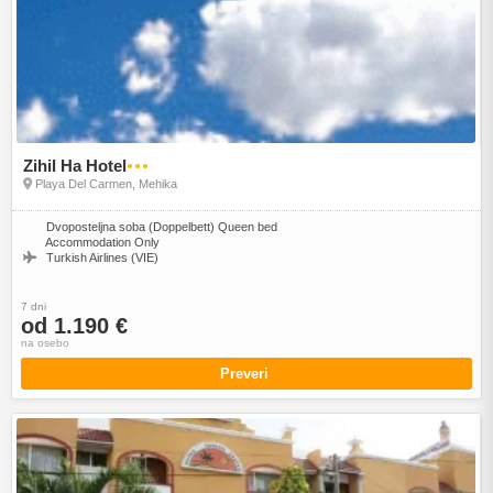
Zihil Ha Hotel
●●●
Playa Del Carmen, Mehika
Dvoposteljna soba (Doppelbett) Queen bed
Accommodation Only
Turkish Airlines (VIE)
7 dni
od 1.190 €
na osebo
Preveri