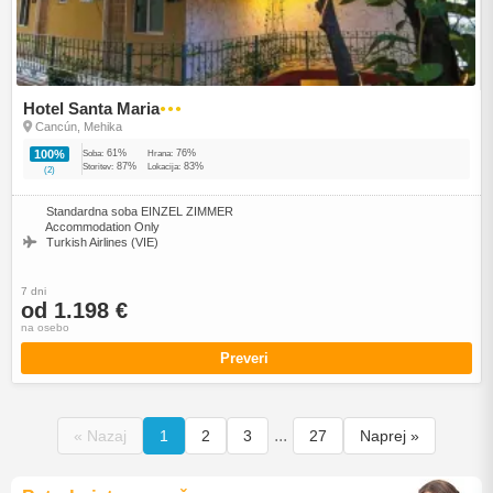
Hotel Santa Maria
●●●
Cancún, Mehika
61%
76%
100%
Soba:
Hrana:
87%
83%
Storitev:
Lokacija:
(2)
Standardna soba EINZEL ZIMMER
Accommodation Only
Turkish Airlines (VIE)
7 dni
od 1.198 €
na osebo
Preveri
...
« Nazaj
1
2
3
27
Naprej »