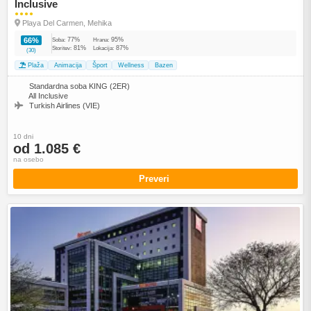
Inclusive
●●●●
Playa Del Carmen, Mehika
77%
95%
66%
Soba:
Hrana:
81%
87%
Storitev:
Lokacija:
(30)
Plaža
Animacija
Šport
Wellness
Bazen
Standardna soba KING (2ER)
All Inclusive
Turkish Airlines (VIE)
10 dni
od 1.085 €
na osebo
Preveri