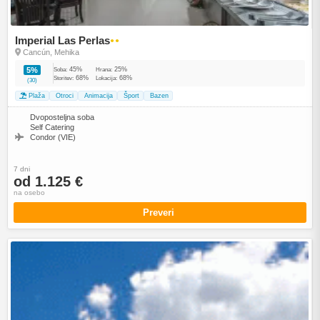
Imperial Las Perlas
●●
Cancún, Mehika
45%
25%
5%
Soba:
Hrana:
68%
68%
Storitev:
Lokacija:
(30)
Plaža
Otroci
Animacija
Šport
Bazen
Dvoposteljna soba
Self Catering
Condor (VIE)
7 dni
od 1.125 €
na osebo
Preveri