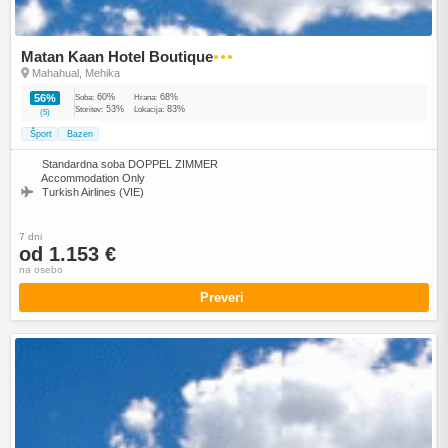
Matan Kaan Hotel Boutique
●●●
Mahahual, Mehika
60%
68%
56%
Soba:
Hrana:
53%
83%
Storitev:
Lokacija:
(5)
Šport
Bazen
Standardna soba DOPPEL ZIMMER
Accommodation Only
Turkish Airlines (VIE)
7 dni
od 1.153 €
na osebo
Preveri