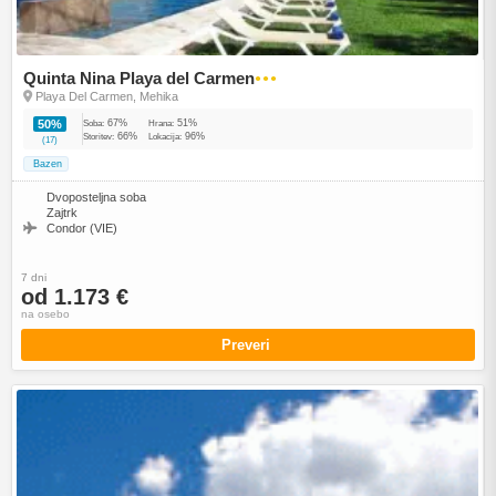
Quinta Nina Playa del Carmen
●●●
Playa Del Carmen, Mehika
67%
51%
50%
Soba:
Hrana:
66%
96%
Storitev:
Lokacija:
(17)
Bazen
Dvoposteljna soba
Zajtrk
Condor (VIE)
7 dni
od 1.173 €
na osebo
Preveri