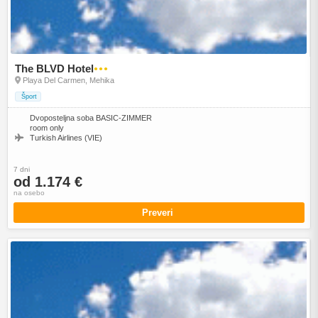
The BLVD Hotel
●●●
Playa Del Carmen, Mehika
Šport
Dvoposteljna soba BASIC-ZIMMER
room only
Turkish Airlines (VIE)
7 dni
od 1.174 €
na osebo
Preveri