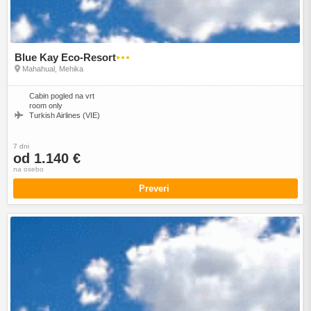
Blue Kay Eco-Resort
●●●
Mahahual, Mehika
Cabin pogled na vrt
room only
Turkish Airlines (VIE)
7 dni
od 1.140 €
na osebo
Preveri