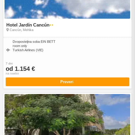
Hotel Jardín Cancún
●●
Cancún, Mehika
Dvoposteljna soba EIN BETT
room only
Turkish Airlines (VIE)
7 dni
od 1.154 €
na osebo
Preveri