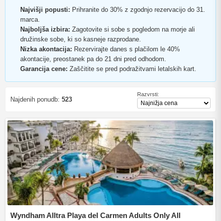
Najvišji popusti:
Prihranite do 30% z zgodnjo rezervacijo do 31.
marca.
Najboljša izbira:
Zagotovite si sobe s pogledom na morje ali
družinske sobe, ki so kasneje razprodane.
Nizka akontacija:
Rezervirajte danes s plačilom le 40%
akontacije, preostanek pa do 21 dni pred odhodom.
Garancija cene:
Zaščitite se pred podražitvami letalskih kart.
Razvrsti:
Najdenih ponudb:
523
Wyndham Alltra Playa del Carmen Adults Only All