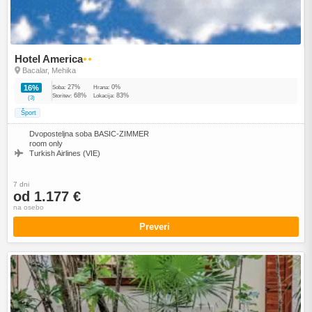
Hotel America
●●
Bacalar, Mehika
27%
0%
16%
Soba:
Hrana:
68%
83%
Storitev:
Lokacija:
(3)
Šport
Dvoposteljna soba BASIC-ZIMMER
room only
Turkish Airlines (VIE)
7 dni
od 1.177 €
na osebo
Preveri