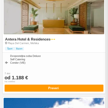
Antera Hotel & Residences
●●●
Playa Del Carmen, Mehika
Šport
Bazen
Dvoposteljna soba Deluxe
Self Catering
Condor (VIE)
7 dni
od 1.188 €
na osebo
Preveri