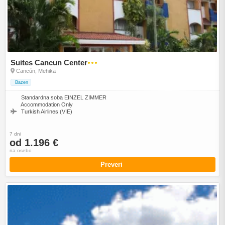
Suites Cancun Center
●●●
Cancún, Mehika
Bazen
Standardna soba EINZEL ZIMMER
Accommodation Only
Turkish Airlines (VIE)
7 dni
od 1.196 €
na osebo
Preveri