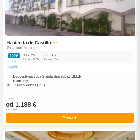
Hacienda de Castilla
●●●
Cancún, Mehika
74%
74%
100%
Soba:
Hrana:
80%
70%
Storitev:
Lokacija:
(21)
Bazen
Dvoposteljna soba Standardna sobaZIMMER
room only
Turkish Airlines (VIE)
7 dni
od 1.188 €
na osebo
Preveri